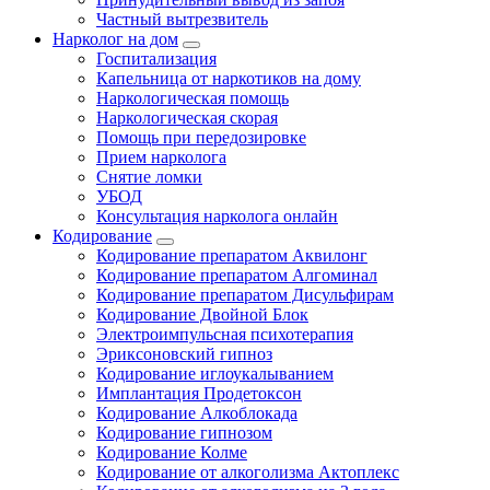
Частный вытрезвитель
Нарколог на дом
Госпитализация
Капельница от наркотиков на дому
Наркологическая помощь
Наркологическая скорая
Помощь при передозировке
Прием нарколога
Снятие ломки
УБОД
Консультация нарколога онлайн
Кодирование
Кодирование препаратом Аквилонг
Кодирование препаратом Алгоминал
Кодирование препаратом Дисульфирам
Кодирование Двойной Блок
Электроимпульсная психотерапия
Эриксоновский гипноз
Кодирование иглоукалыванием
Имплантация Продетоксон
Кодирование Алкоблокада
Кодирование гипнозом
Кодирование Колме
Кодирование от алкоголизма Актоплекс