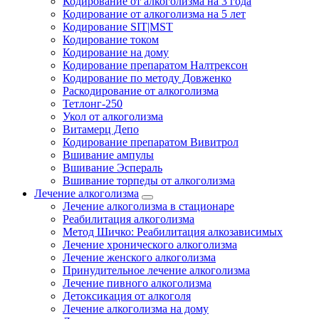
Кодирование от алкоголизма на 3 года
Кодирование от алкоголизма на 5 лет
Кодирование SIT|MST
Кодирование током
Кодирование на дому
Кодирование препаратом Налтрексон
Кодирование по методу Довженко
Раскодирование от алкоголизма
Тетлонг-250
Укол от алкоголизма
Витамерц Депо
Кодирование препаратом Вивитрол
Вшивание ампулы
Вшивание Эспераль
Вшивание торпеды от алкоголизма
Лечение алкоголизма
Лечение алкоголизма в стационаре
Реабилитация алкоголизма
Метод Шичко: Реабилитация алкозависимых
Лечение хронического алкоголизма
Лечение женского алкоголизма
Принудительное лечение алкоголизма
Лечение пивного алкоголизма
Детоксикация от алкоголя
Лечение алкоголизма на дому