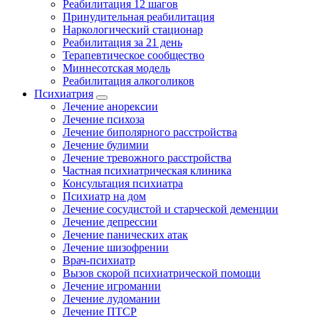
Реабилитация 12 шагов
Принудительная реабилитация
Наркологический стационар
Реабилитация за 21 день
Терапевтическое сообщество
Миннесотская модель
Реабилитация алкоголиков
Психиатрия
Лечение анорексии
Лечение психоза
Лечение биполярного расстройства
Лечение булимии
Лечение тревожного расстройства
Частная психиатрическая клиника
Консультация психиатра
Психиатр на дом
Лечение сосудистой и старческой деменции
Лечение депрессии
Лечение панических атак
Лечение шизофрении
Врач-психиатр
Вызов скорой психиатрической помощи
Лечение игромании
Лечение лудомании
Лечение ПТСР